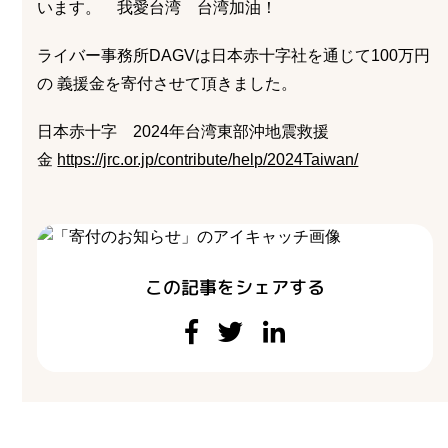
います。 我愛台湾 台湾加油！
お問い合わせ
ライバーを目指したい方
ライバー事務所DAGVは日本赤十字社を通じて100万円
お仕事のご相談・お問い合わせ
の 義援金を寄付させて頂きました。
日本赤十字 2024年台湾東部沖地震救援
金
https://jrc.or.jp/contribute/help/2024Taiwan/
この記事をシェアする