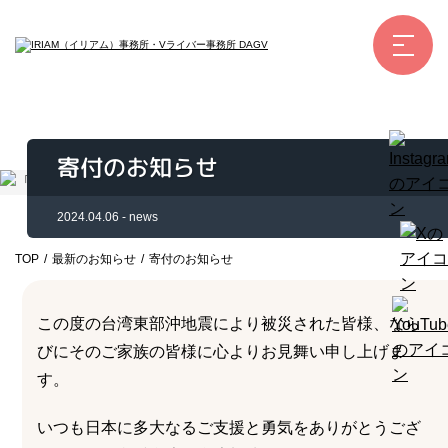
ホーム
お仕事例
所属ライバー
寄付のお知らせ
サービス
会社概要
2024.04.06 - news
ライバー募集
TOP
/
最新のお知らせ
/
寄付のお知らせ
所属ライバー
この度の台湾東部沖地震により被災された皆様、なら
インタビュー
びにそのご家族の皆様に心よりお見舞い申し上げま
メディア
す。
最新のお知らせ
いつも日本に多大なるご支援と勇気をありがとうござ