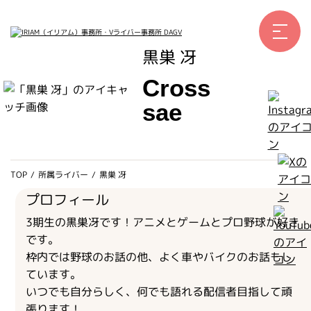
黒巣 冴
ホーム
Cross
お仕事例
sae
所属ライバー
サービス
会社概要
ライバー募集
TOP
/
所属ライバー
/
黒巣 冴
プロフィール
所属ライバー
3期生の黒巣冴です！アニメとゲームとプロ野球が好き
インタビュー
です。
枠内では野球のお話の他、よく車やバイクのお話もし
メディア
ています。
最新のお知らせ
いつでも自分らしく、何でも語れる配信者目指して頑
張ります！