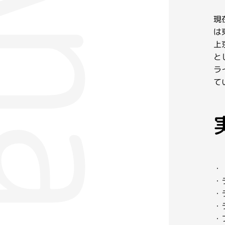
現
は
上
と
ラ
て
・
・
・
・
・フ