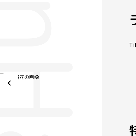
anHaruka
T