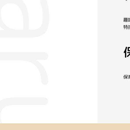
趣
特
保