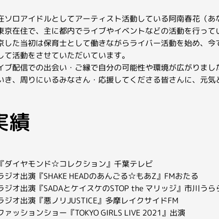
在ソロアイドルとしてアーティスト活動している阿南春花（あ
東京在住で、主に都内でライブやイベントなどの活動を行って
京した当初は保育士として働きながらライバー活動を始め、今
して活動をさせていただいています。
イブ配信での出会い・ご縁で自分の可能性や環境が広がりまし
いき、周りにいるみなさん・応援してくださる皆さんに、元気
実績
『ダイヤモンド☆コレクション』千葉テレビ
ラジオ出演『SHAKE HEADのあんごる☆もあZ』FMおたる
ラジオ出演『SADAとケイスケのSTOP the マリッジ』市川うら
ラジオ出演『悪ノリJUSTICE』多摩レイクサイドFM
ァッションショー『TOKYO GIRLS LIVE 2021』出演