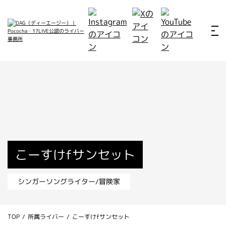
ホーム
お仕事例
所属ライバー
サービス
会社概要
ライバー募集
所属ライバー
こーすけfサンセット
インタビュー
シンガーソングライター/冒険家
メディア
最新のお知らせ
TOP
/
所属ライバー
/
こーすけfサンセット