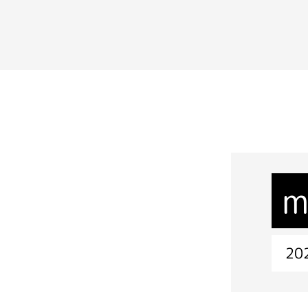
m
202