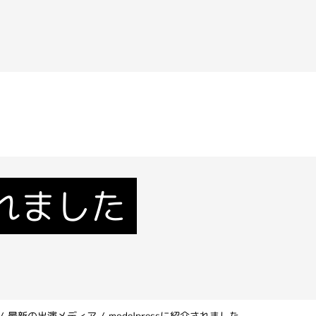
されました
/
最新の出演メディア
/
modelpressに紹介されました