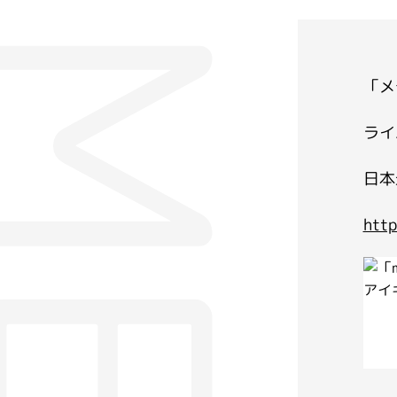
「メ
ライ
日本
http