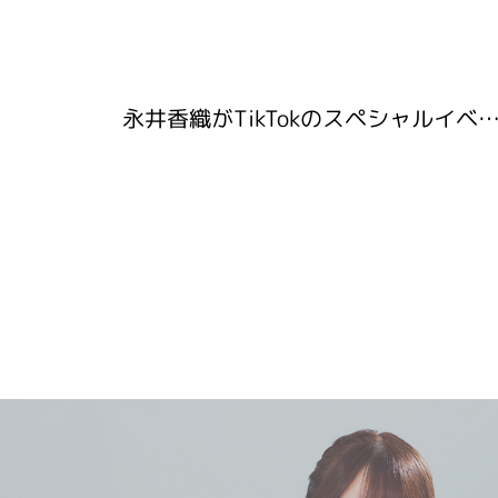
永井香織がTikTokのスペシャルイベントHOT CREATOR 3DAY