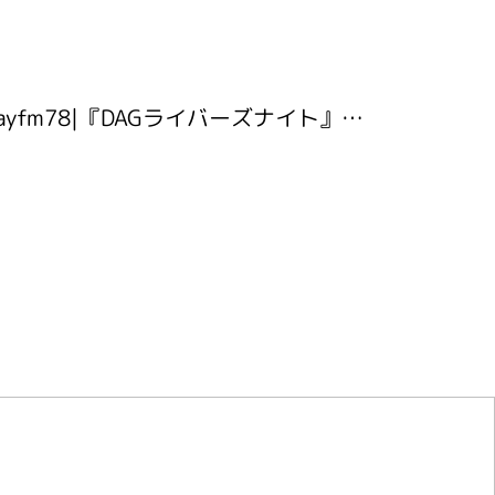
bayfm78|『DAGライバーズナイト』 MOZAIKU NIGHT 内で スタートします。