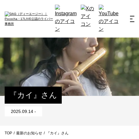
ホーム
お仕事例
所属ライバー
サービス
会社概要
ライバー募集
所属ライバー
『カイ』さん
インタビュー
2025.09.14 -
メディア
最新のお知らせ
TOP
/
最新のお知らせ
/
『カイ』さん