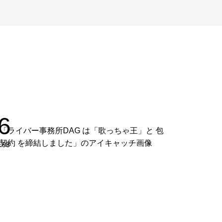
6
.08