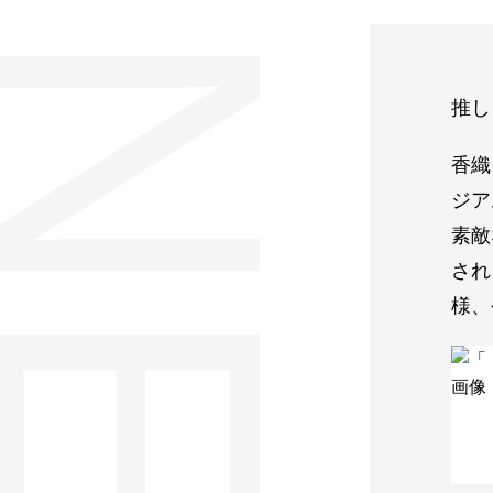
推し
香織
ジア
素敵
され
様、