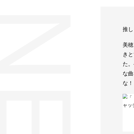
推し
美穂
きと
た。
な曲
な！