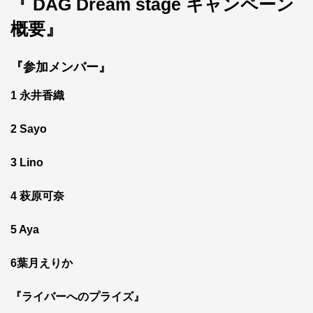
『
DAG Dream stage
キャンペーン
概要』
『参加メンバー』
1 永井香織
2 Sayo
3 Lino
4 萩原可奈
5 Aya
6葉月えりか
『ライバーへのプライズ』