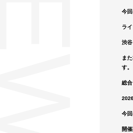
NEWS
今回
ライ
渋谷
また
す。
総合
20
今回
開催