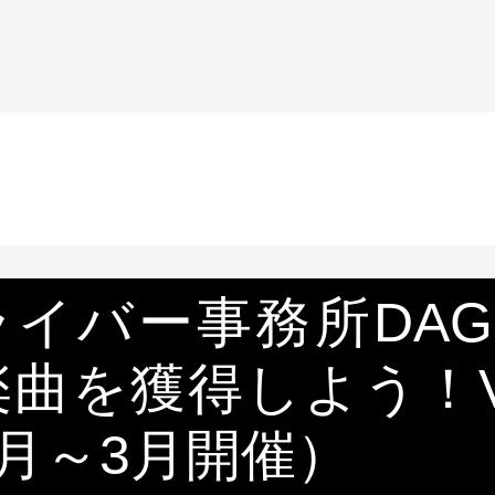
ライバー事務所DA
楽曲を獲得しよう！Vo
2月～3月開催）