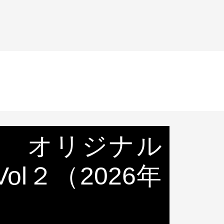
G オリジナル
l２（2026年