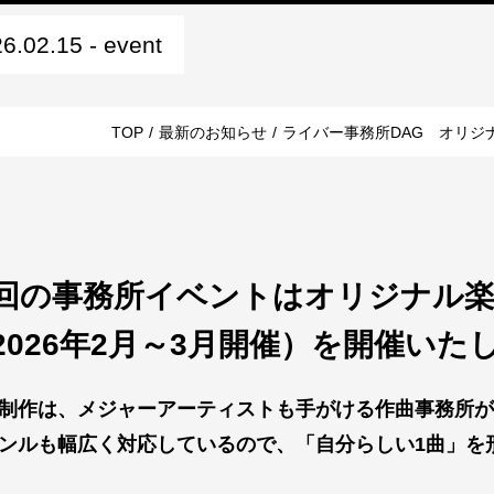
6.02.15 - event
TOP
/
最新のお知らせ
/
ライバー事務所DAG オリジナ
回の事務所イベントはオリジナル楽
2026年2月～3月開催）を開催いた
制作は、メジャーアーティストも手がける作曲事務所が
ンルも幅広く対応しているので、「自分らしい1曲」を