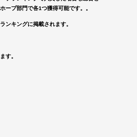
ホープ部門で各1つ獲得可能です。。
ランキングに掲載されます。
ます。