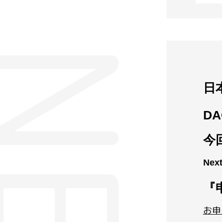
日
DA
今
Ne
『
お申