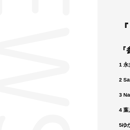
EWS
『
1 
2 S
3 Na
4 
5ゆ