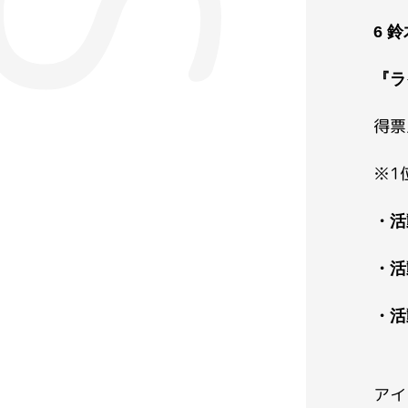
6 
『ラ
得票
※1
・活
・活
・活
アイ