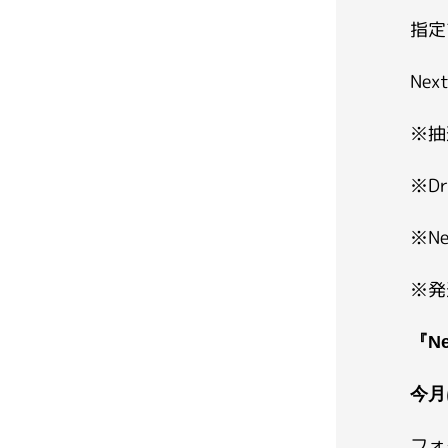
指定
Ne
※抽
※D
※N
※発
『N
今月
フォ