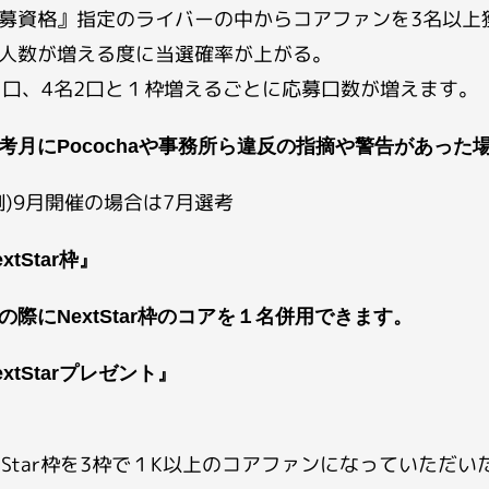
募資格』指定のライバーの中からコアファンを3名以上
人数が増える度に当選確率が上がる。
1口、4名2口と１枠増えるごとに応募口数が増えます。
考月にPocochaや事務所ら違反の指摘や警告があった
)9月開催の場合は7月選考
xtStar枠』
の際にNextStar枠のコアを１名併用できます。
extStarプレゼント』
xtStar枠を3枠で１K以上のコアファンになっていただ