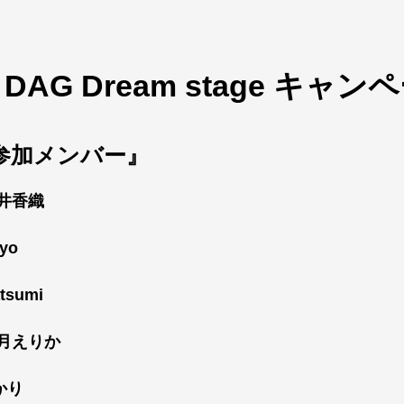
『
DAG Dream stage
キャンペ
参加メンバー』
永井香織
ayo
tsumi
葉月えりか
かり