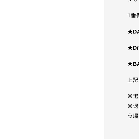
1番
★D
★D
★
B
上記
※選
※退
う場