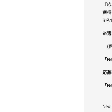
『応
獲得
3名
※選
(例
『Ne
応募
『N
Ne