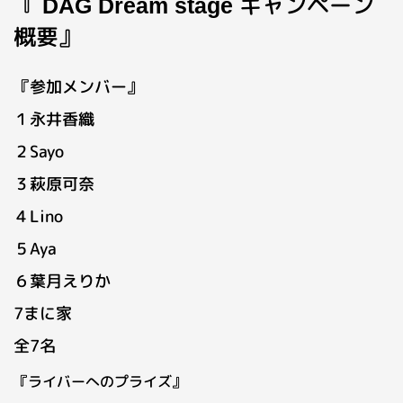
『
キャンペーン
DAG Dream stage
概要』
『参加メンバー』
１永井香織
２Sayo
３萩原可奈
４Lino
５Aya
６葉月えりか
7まに家
全7名
『ライバーへのプライズ』