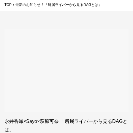
TOP
/
最新のお知らせ
/
「所属ライバーから見るDAGとは」
お問い合わせ
ライバーを目指したい方
お仕事のご相談・お問い合わせ
永井香織×Sayo×萩原可奈 「所属ライバーから見るDAGと
は」