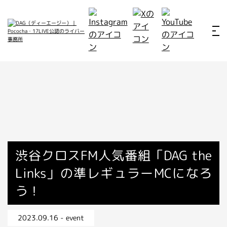
ホーム
お仕事例
所属ライバー
サービス
会社概要
ライバー募集
所属ライバー
渋谷クロスFM人気番組「DAG the
Links」の準レギュラーMCになろ
インタビュー
う！
メディア
最新のお知らせ
2023.09.16 - event