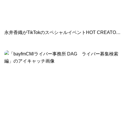
永井香織がTikTokのスペシャルイベントHOT CREATOR 3DAYSに出演