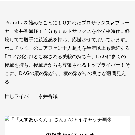
お問い合わせ
ライバーを目指したい方
Pocochaを始めたことにより知れたプロサックス🎷プレー
お仕事のご相談・お問い合わせ
ヤー永井香織様！自分もアルトサックスを小学校時代に経
験してて勝手に親近感を持ち、応援させて頂いています。
ポコチャ唯一のコアファン千人超えを半年以上も継続する
｢コアお化け｣とも称される美貌の持ち主。DAGに多くの
後輩を持ち、後輩達からも尊敬されるトップライバー！そ
こに、DAGの縦の繋がり、横の繋がりの良さが垣間見え
る
推しライバー 永井香織
この記事をシェアする