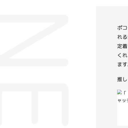
ポコ
れる
定着
くれ
ます
推し