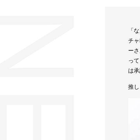
「な
チャ
ーさ
って
は承
推し