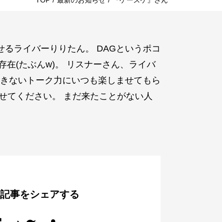
TOP
/
最新のお知らせ
/
『ケースケ』さん
せるライバーりりたん。 DAGというポコ
在(たぶんw)。 リスナーさん、ライバ
きないトーク力にいつも楽しませてもら
見せてください。 まだ来たことがない人
の記事をシェアする