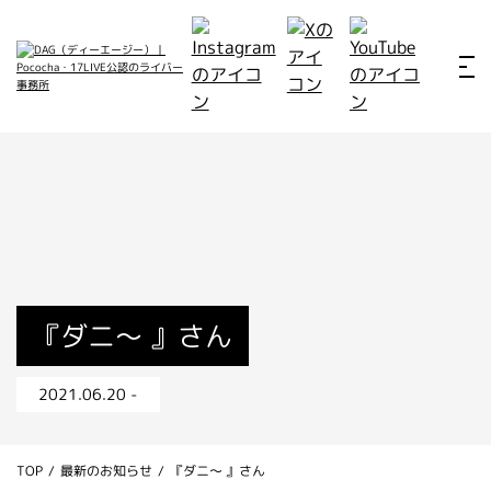
ホーム
お仕事例
所属ライバー
サービス
会社概要
ライバー募集
所属ライバー
『ダニ〜 』さん
インタビュー
2021.06.20 -
メディア
最新のお知らせ
TOP
/
最新のお知らせ
/
『ダニ〜 』さん