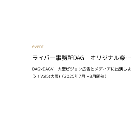
event
ライバー事務所DAG オリジナル楽曲を獲得しよう！Vol２（2026年2月～3月開催）
DAG×DAGV 大型ビジョン広告とメディアに出演し
う！Vol5(大阪)（2025年7月～8月開催）