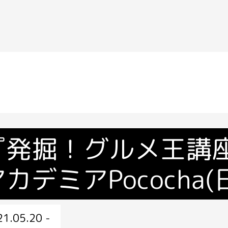
『発掘！グルメ王講座
カデミアPococha
1.05.20 -