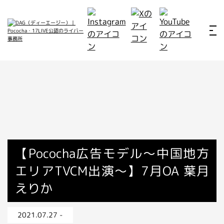
ホーム
お仕事例
所属ライバー
サービス
会社概要
ライバー募集
所属ライバー
【Pococha広告モデル〜中国地方
エリアTVCM出演〜】7月OA 葉月
インタビュー
えりか
メディア
最新のお知らせ
2021.07.27 -