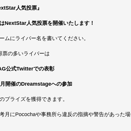
extStar人気投票』
は
NextStar人気投票
を開催いたします！
ームにライバー名を書いてください。
得票の多いライバーは
AG公式Twitterでの表彰
0月開催のDreamstageへの参加
のプライズを獲得できます。
考月にPocochaや事務所ら違反の指摘や警告があった