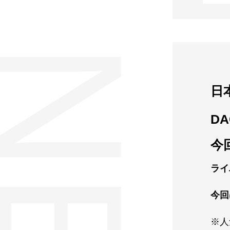
日
D
今
ライ
今回
※人