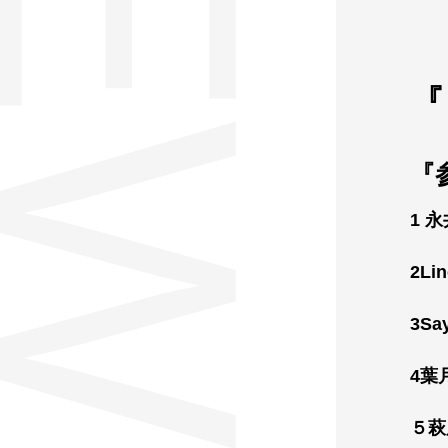
NEWS
『
1 
2Lin
3Sa
4葉
５萩