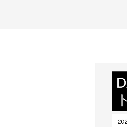
D
202