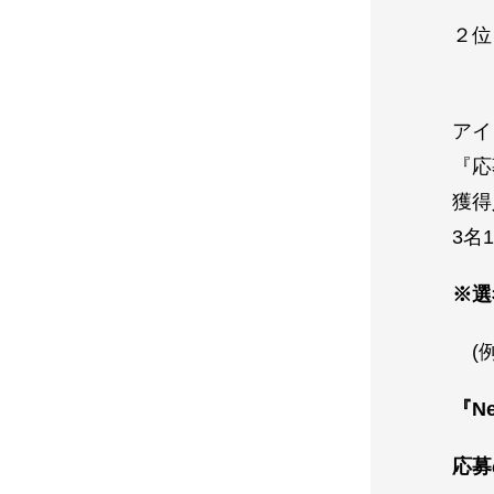
２位
アイ
『応
獲得
3名
※選
(例
『Ne
応募