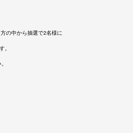
いた方の中から抽選で2名様に
ます。
い。
。