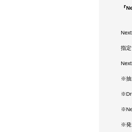
『N
Ne
指定
Ne
※抽
※D
※N
※発