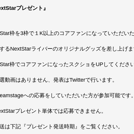
extStarプレゼント』
xtStar枠を3枠で１K以上のコアファンになっていただ
するNextStarライバーのオリジナルグッズを差し上げ
xtStar枠でコアファンになったスクショをUPしてくださ
選動画はありません、発表はTwitterで行います。
reamstageへの応募をしていただいた方が参加可能です
extStarプレゼント単体では応募できません。
送は下記『プレゼント発送時期』をご覧ください。