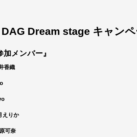
『
DAG Dream stage
キャンペ
参加メンバー』
永井香織
o
yo
月えりか
原可奈