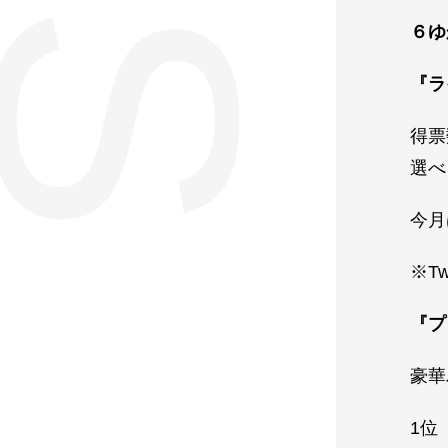
６ゆ
『ラ
得票
選べ
今月
※T
『プ
豪華
1位