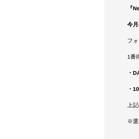
『N
今月
フォ
1番
・D
・1
上記
※選