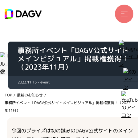
ホーム
お仕事例
所属ライバー
事務所イベント「DAGV公式サイト
サービス
メインビジュアル」掲載権獲得！
会社概要
（2023年11月）
ライバー募集
2023.11.15 - event
所属ライバー
TOP
/
最新のお知らせ
/
インタビュー
事務所イベント「DAGV公式サイトメインビジュアル」掲載権獲得！（2023
年11月）
メディア
最新のお知らせ
今回のプライズは初の試みのDAGV公式サイトのメイン