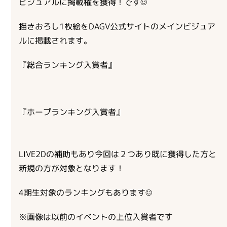
ビジュアルに掲載権を獲得！です☺
お問い合わせ
ライバーを目指したい方
描きおろし1枚絵をDAGV公式サイトのメインビジュア
お仕事のご相談・お問い合わせ
ルに掲載されます。
『総合ランキング入賞者』
『ホープランキング入賞者』
LIVE2Dの補助もあり今回は２つあり既に獲得した方と
新規の方が対象となります！
4期生対象のランキングもあります☺
※画像は以前のイベントの上位入賞者です