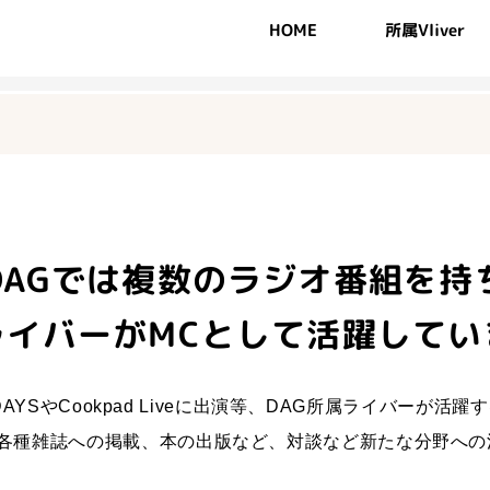
インタビュー
HOME
所属Vlive
社概要
メディア
最新のお知らせ
DAGでは複数の
ラジオ番組を持
ライバーがMCとして
活躍してい
3DAYSや
Cookpad Liveに出演等、DAG所属ライバーが
活躍す
各種雑誌への掲載、
本の出版など、対談など新たな分野への