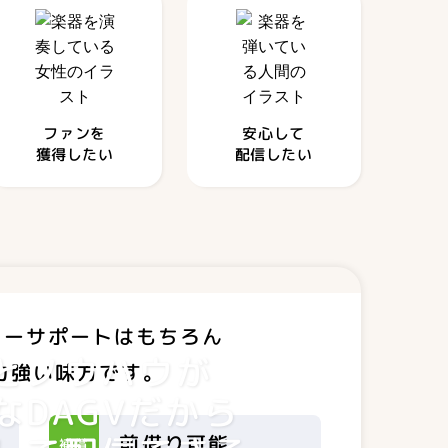
ファンを
安心して
獲得したい
配信したい
ューサポートはもちろん
とノウハウが
力強い味方です。
なDAGVだから
前借り可能
補償