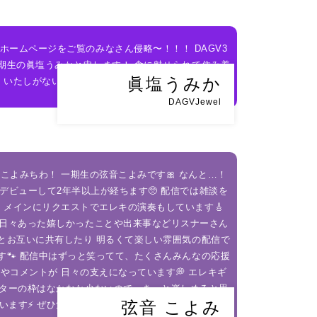
ホームページをご覧のみなさん侵略〜！！！ DAGV3
期生の眞塩うみかと申します！ 食に魅せられて住み着
眞塩うみか
いたしがない宇宙人ですが、以後お見知りおきを！
DAGVJewel
こよみちわ！ 一期生の弦音こよみです🎀 なんと…！
デビューして2年半以上が経ちます🥺 配信では雑談を
メインにリクエストでエレキの演奏もしています🎸
日々あった嬉しかったことや出来事などリスナーさん
とお互いに共有したり 明るくて楽しい雰囲気の配信で
す🐾 配信中はずっと笑ってて、たくさんみんなの応援
やコメントが 日々の支えになっています💭 エレキギ
ターの枠はなかなか少ないので、きっと楽しめると思
弦音 こよみ
います⚡️ ぜひ気軽に自分の好きなペースで遊びにきて