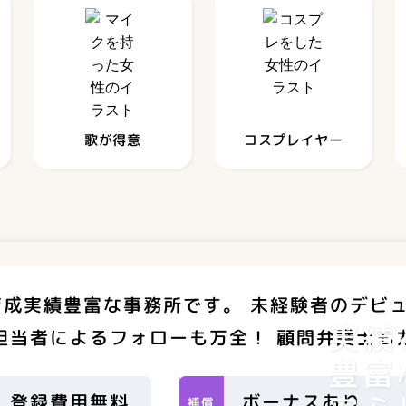
歌が得意
コスプレイヤー
育成実績豊富な事務所です。
未経験者の
デビ
実績
担当者によるフォローも万全！
顧問弁護士も
豊富
登録費用無料
ボーナスあり
補償