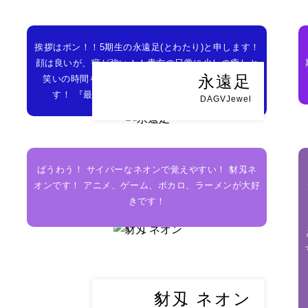
挨拶はポン！！5期生の永遠足(とわたり)と申します！
顔は良いが、癖が強い！！貴方の日常に少しの癒しと
永遠足
笑いの時間を！ 夜21時から配信でお届けしていま
す！ 『最高のオモロい男目指して』奮闘中！
DAGVJewel
ばうわう！ サイバーなネオンで覚えやすい！ 豺刄ネ
オンです！ アニメ、ゲーム、ボカロ、ラーメンが大好
きです！
豺刄 ネオン