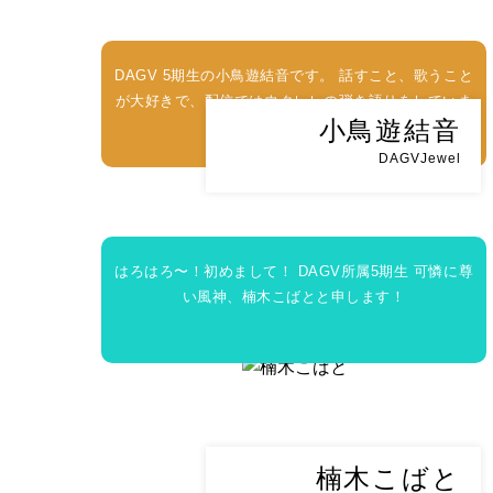
DAGV 5期生の小鳥遊結音です。 話すこと、歌うこと
が大好きで、配信ではウクレレの弾き語りをしていま
小鳥遊結音
す。
DAGVJewel
はろはろ〜！初めまして！ DAGV所属5期生 可憐に尊
い風神、楠木こばとと申します！
楠木こばと