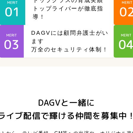
トップクラスの育成実績
MERIT
MERIT
01
0
トップライバーが徹底指
導！
DAGVには顧問弁護士がい
MERIT
MERIT
03
0
ます
万全のセキュリティ体制！
DAGVと一緒に
ライブ配信で
輝ける仲間を募集中