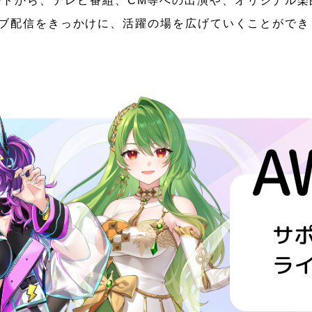
ートから、テレビ番組、
CM等への出演や、オリジナル楽
ブ配信をきっかけに、
活躍の場を広げていくことができ
A
サ
ライ